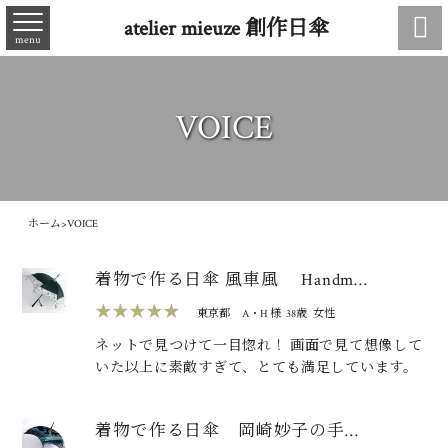

atelier mieuze 創作日傘
menu
VOICE
ホーム
>
VOICE
着物で作る日傘 風車風 Handm…
★★★★★
東京都
A・H 様
38歳
女性
ネットで見つけて一目惚れ！ 画面で見て想像して
いた以上に素敵すぎて、とても満足しています。
着物で作る日傘 岡崎妙子の手…