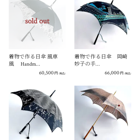
sold out
着物で作る日傘 風車
着物で作る日傘 岡崎
風 Handm…
妙子の手…
60,500
66,000
円
円
(税込)
(税込)